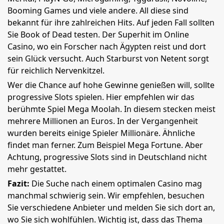
Booming Games und viele andere. All diese sind
bekannt für ihre zahlreichen Hits. Auf jeden Fall sollten
Sie Book of Dead testen. Der Superhit im Online
Casino, wo ein Forscher nach Ägypten reist und dort
sein Glück versucht. Auch Starburst von Netent sorgt
für reichlich Nervenkitzel.
Wer die Chance auf hohe Gewinne genießen will, sollte
progressive Slots spielen. Hier empfehlen wir das
berühmte Spiel Mega Moolah. In diesem stecken meist
mehrere Millionen an Euros. In der Vergangenheit
wurden bereits einige Spieler Millionäre. Ähnliche
findet man ferner. Zum Beispiel Mega Fortune. Aber
Achtung, progressive Slots sind in Deutschland nicht
mehr gestattet.
Fazit:
Die Suche nach einem optimalen Casino mag
manchmal schwierig sein. Wir empfehlen, besuchen
Sie verschiedene Anbieter und melden Sie sich dort an,
wo Sie sich wohlfühlen. Wichtig ist, dass das Thema