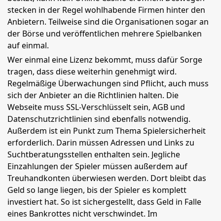
stecken in der Regel wohlhabende Firmen hinter den
Anbietern. Teilweise sind die Organisationen sogar an
der Börse und veröffentlichen mehrere Spielbanken
auf einmal.
Wer einmal eine Lizenz bekommt, muss dafür Sorge
tragen, dass diese weiterhin genehmigt wird.
Regelmäßige Überwachungen sind Pflicht, auch muss
sich der Anbieter an die Richtlinien halten. Die
Webseite muss SSL-Verschlüsselt sein, AGB und
Datenschutzrichtlinien sind ebenfalls notwendig.
Außerdem ist ein Punkt zum Thema Spielersicherheit
erforderlich. Darin müssen Adressen und Links zu
Suchtberatungsstellen enthalten sein. Jegliche
Einzahlungen der Spieler müssen außerdem auf
Treuhandkonten überwiesen werden. Dort bleibt das
Geld so lange liegen, bis der Spieler es komplett
investiert hat. So ist sichergestellt, dass Geld in Falle
eines Bankrottes nicht verschwindet. Im