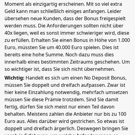
Moment als einzigartig erscheinen. Mit so viel extra
Geld kann man schließlich einiges anfangen. Leider
übersehen neue Kunden, dass der Bonus freigespielt
werden muss. Die Anforderungen sollten nicht über
40x liegen, weil es sonst immer schwieriger wird, diese
zu erfüllen. Erhalten Sie einen Bonus in Höhe von 1.000
Euro, müssten Sie um 40.000 Euro spielen. Dies ist
bereits eine hohe Summe. Noch dazu muss dies
innerhalb eines bestimmten Zeitraums geschehen. Um
so wichtiger ist, dass Sie sich nicht übernehmen.
Wichtig:
Handelt es sich um einen No Deposit Bonus,
müssen Sie doppelt und dreifach aufpassen. Zwar ist
hier keine Einzahlung notwendig, mehrfach umsetzen
müssen Sie diese Prämie trotzdem. Sind Sie damit
fertig, dürfen Sie sich meist nur einen Teil davon
behalten. Meistens zahlen die Anbieter nur bis zu 100
Euro aus. Alles darüber wird gestrichen. So etwas ist
doppelt und dreifach ärgerlich. Deswegen bringen Sie